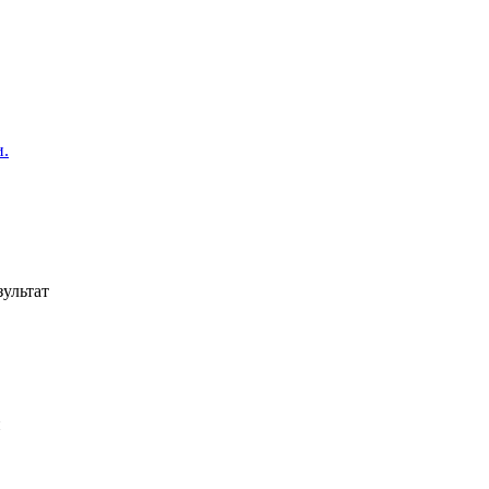
и.
ультат
и