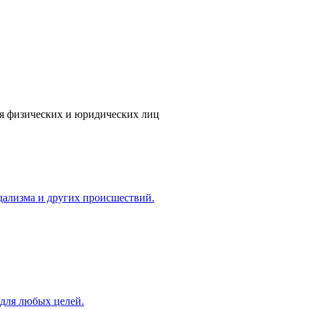
ля физических и юридических лиц
ндализма и других происшествий.
 для любых целей.